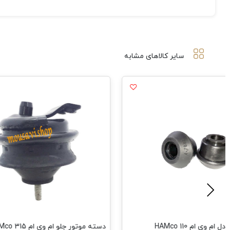
سایر کالاهای مشابه
م وی ام 110 HAMco
دسته موتور جلو ام وی ام 315 HAMco