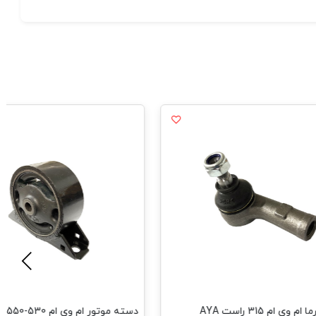
ی ام 315 راست AYA
دسته موتور ام وی ام 530-550 جلو HAMco