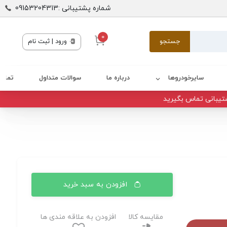
شماره پشتیبانی :09153204313
0
جستجو
ورود | ثبت نام
سایرخودروها
درباره ما
سوالات متداول
تماس 
تیبانی تماس بگیرید
افزودن به سبد خرید
مقایسه کالا
افزودن به علاقه مندی ها