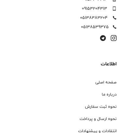
09153204313
05138383204
05138539375
اطلاعات
صفحه اصلی
درباره ما
نحوه ثبت سفارش
نحوه ارسال و پرداخت
انتقادات و پیشنهادات