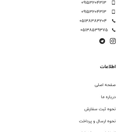
09153204313
09153204313
05138383204
05138539375
اطلاعات
صفحه اصلی
درباره ما
نحوه ثبت سفارش
نحوه ارسال و پرداخت