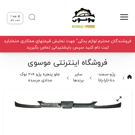
ورود |
ثبت نام
فروشندگان محترم لوازم یدکی" جهت نمایش قیمتهای همکاری حتماباید
ثبت نام کنید سپس باپشتیبانی تماس بگیرید
فروشگاه اینترنتی موسوی
پژو-سمند-
سایر
جلو پنجره پژو 206 نوک
دنا-تارا-رانا
برندها
مدادی مرسده