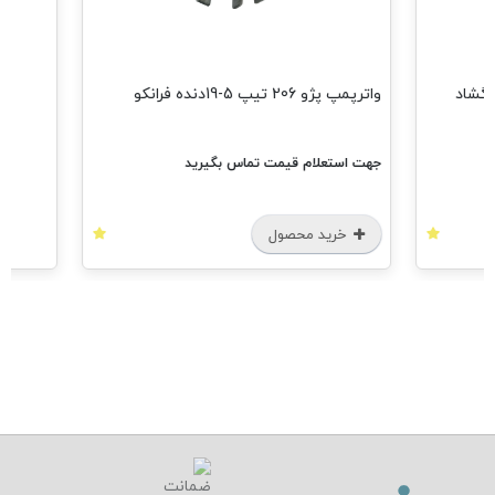
405 دو سرگشاد
واترپمپ پژو 206 تیپ 5-19دنده فرانکو
جهت استعلام قیمت تماس بگیرید
خرید محصول