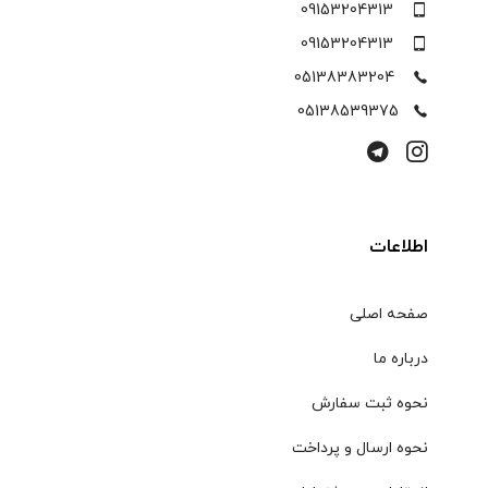
09153204313
09153204313
05138383204
05138539375
اطلاعات
صفحه اصلی
درباره ما
نحوه ثبت سفارش
نحوه ارسال و پرداخت