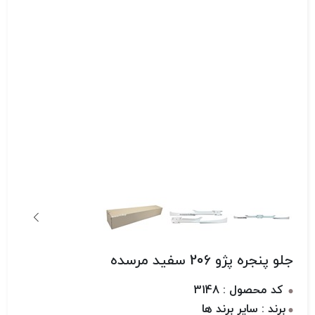
جلو پنجره پژو 206 سفید مرسده
کد محصول : 3148
برند : سایر برند ها