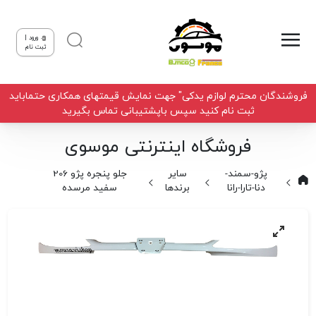
ورود |
ثبت نام
فروشندگان محترم لوازم یدکی" جهت نمایش قیمتهای همکاری حتماباید
ثبت نام کنید سپس باپشتیبانی تماس بگیرید
فروشگاه اینترنتی موسوی
پژو-سمند-
سایر
جلو پنجره پژو 206
دنا-تارا-رانا
برندها
سفید مرسده