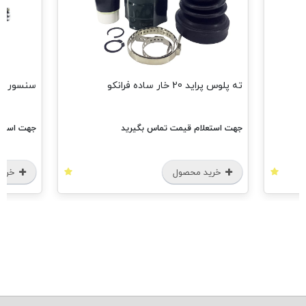
ته پلوس پراید 20 خار ساده فرانکو
سنسور اک
جهت استعلام قیمت تماس بگیرید
جهت استعل
خرید محصول
خرید