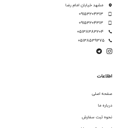
مشهد خیابان امام رضا
09153204313
09153204313
05138383204
05138539375
اطلاعات
صفحه اصلی
درباره ما
نحوه ثبت سفارش