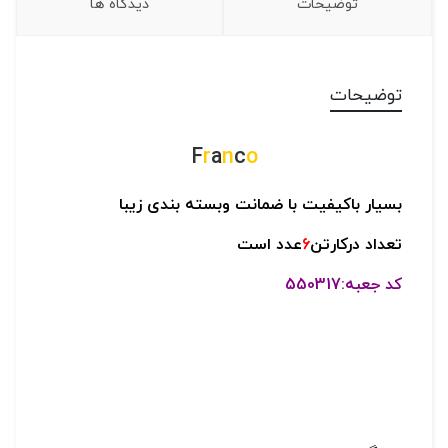
توضیحات
دیدگاه ها
توضیحات
F
r
a
n
c
o
بسیار باکیفیت با ضمانت وبسته بندی زیبا
تعداد درکارتن
6
عدد است
کد جعبه:550317