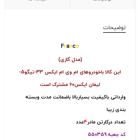
توضیحات
F
r
a
n
c
o
(مدل گازی)
این کالا باخودروهای ام وی ام ایکس 33-تیگو5-
لیفان ایکس60 مشترک است
وارداتی باکیفیت بسیاربالا باضمانت مدت وبسته
بندی زیبا
تعداد درکارتن مادر
4
عدد
کد جعبه:550359