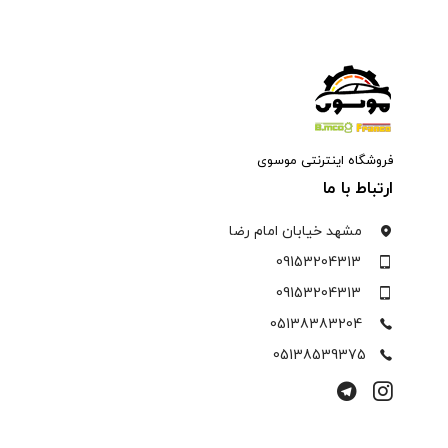
فروشگاه اینترنتی موسوی
ارتباط با ما
مشهد خیابان امام رضا
09153204313
09153204313
05138383204
05138539375