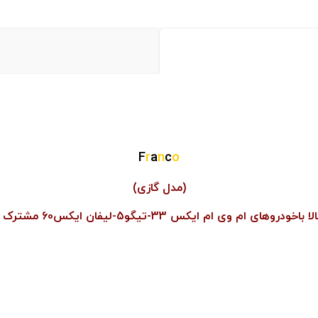
F
r
a
n
c
o
(مدل گازی)
اخودروهای ام وی ام ایکس 33-تیگو5-لیفان ایکس60 مشترک است