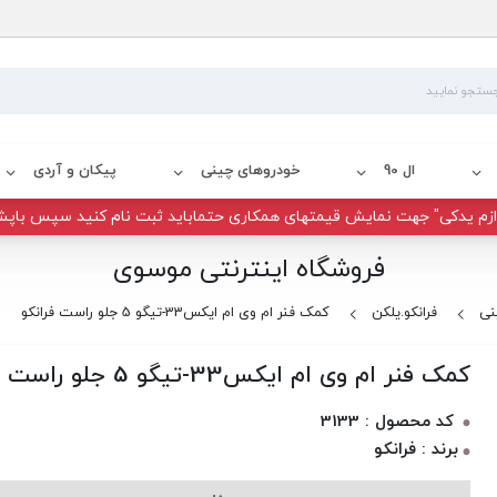
ال 90
خودروهای چینی
پیکان و آردی
زم یدکی" جهت نمایش قیمتهای همکاری حتماباید ثبت نام کنید سپس باپش
فروشگاه اینترنتی موسوی
نی
فرانکو.یلکن
کمک فنر ام وی ام ایکس33-تیگو 5 جلو راست فرانکو
کمک فنر ام وی ام ایکس33-تیگو 5 جلو راست فرانکو
کد محصول : 3133
برند : فرانکو