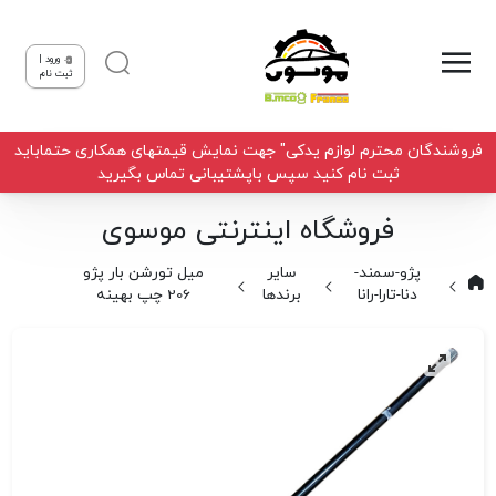
ورود |
ثبت نام
فروشندگان محترم لوازم یدکی" جهت نمایش قیمتهای همکاری حتماباید
ثبت نام کنید سپس باپشتیبانی تماس بگیرید
فروشگاه اینترنتی موسوی
پژو-سمند-
سایر
میل تورشن بار پژو
دنا-تارا-رانا
برندها
206 چپ بهینه