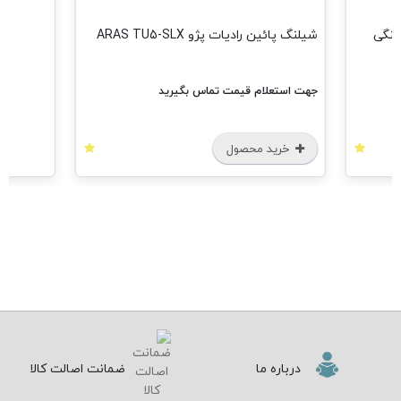
غن پژو CNG 405 خرچنگی
شیلنگ پائین رادیات پژو ARAS TU5-SLX
جهت استعلام قیمت تماس بگیرید
خرید محصول
درباره ما
ضمانت اصالت کالا