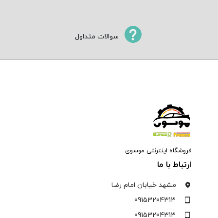
سوالات متداول
فروشگاه اینترنتی موسوی
ارتباط با ما
مشهد خیابان امام رضا
09153204313
09153204313