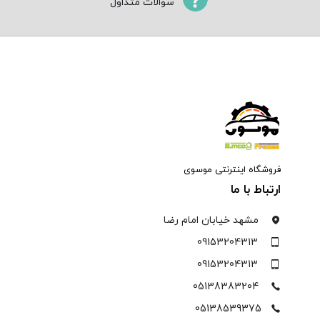
سوالات متداول
فروشگاه اینترنتی موسوی
ارتباط با ما
مشهد خیابان امام رضا
09153204313
09153204313
05138383204
05138539375