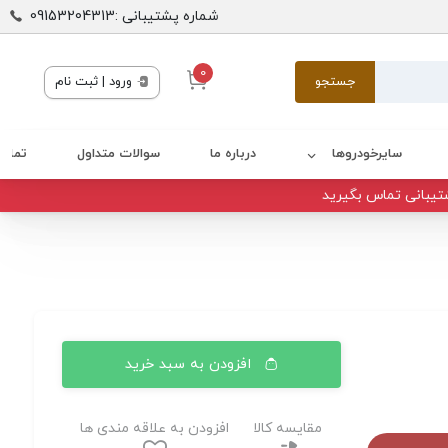
شماره پشتیبانی :09153204313
0
جستجو
ورود | ثبت نام
سایرخودروها
درباره ما
سوالات متداول
تماس 
تیبانی تماس بگیرید
افزودن به سبد خرید
مقایسه کالا
افزودن به علاقه مندی ها