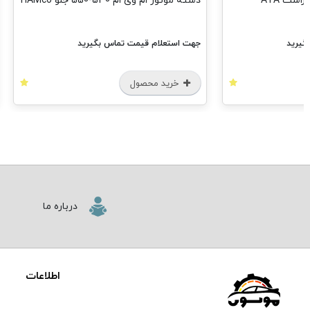
دسته موتور ام وی ام 530-550 جلو HAMco
گیرید
جهت استعلام قیمت تماس بگیرید
خرید محصول
درباره ما
اطلاعات