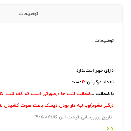
توضیحات
توضیحات
دارای مهر استاندارد
تعداد درکارتن:
12
دست
با ضمانت ...
ضمانت لنت ها درصورتی است که کف لنت کام
درگیر نشود)ویا لبه دار بودن دیسک باعث صوت کشیدن لنت
تاریخ بروزرسانی قیمت این کالا:405.02
7:S