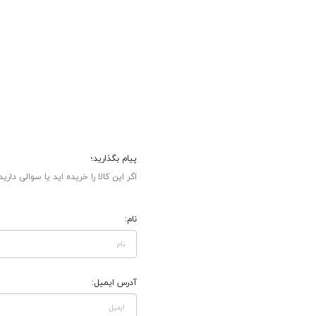
پیام بگذارید؛
اگر این کالا را خریده اید یا سوالی دارید
نام:
آدرس ایمیل: