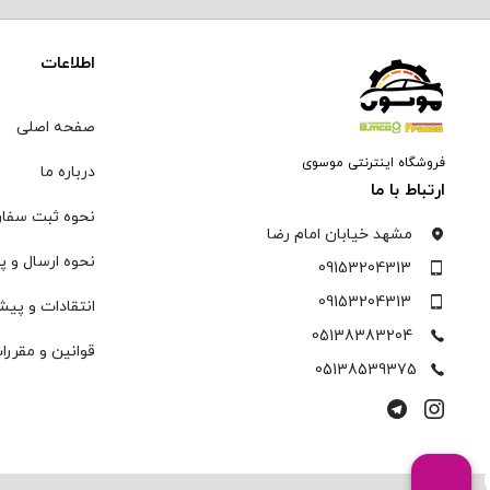
اطلاعات
صفحه اصلی
فروشگاه اینترنتی موسوی
درباره ما
ارتباط با ما
نحوه ثبت سفا
مشهد خیابان امام رضا
نحوه ارسال و پ
09153204313
09153204313
انتقادات و پیش
05138383204
قوانین و مقررا
05138539375