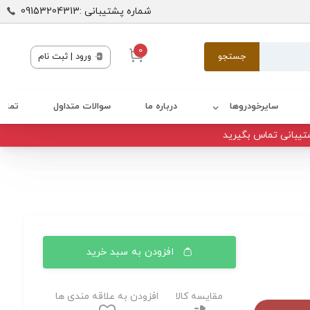
شماره پشتیبانی :09153204313
0
جستجو
ورود | ثبت نام
سایرخودروها
درباره ما
سوالات متداول
تماس 
تیبانی تماس بگیرید
افزودن به سبد خرید
مقایسه کالا
افزودن به علاقه مندی ها