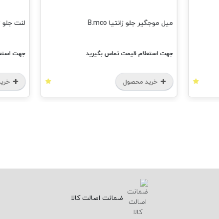
میل موجگیر جلو زانتیا B.mco
لنت جلو تویوت
جهت استعلام قیمت تماس بگیرید
جهت استعل
خرید محصول
خرید
ضمانت اصالت کالا