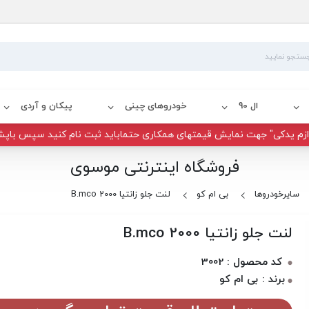
ال 90
خودروهای چینی
پیکان و آردی
زم یدکی" جهت نمایش قیمتهای همکاری حتماباید ثبت نام کنید سپس باپش
فروشگاه اینترنتی موسوی
سایرخودروها
بی ام کو
لنت جلو زانتیا 2000 B.mco
لنت جلو زانتیا 2000 B.mco
کد محصول : 3002
برند : بی ام کو