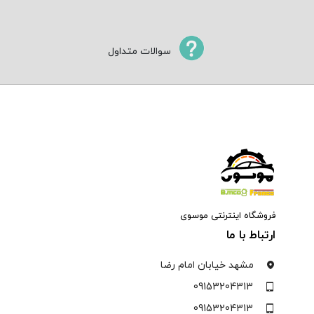
سوالات متداول
فروشگاه اینترنتی موسوی
ارتباط با ما
مشهد خیابان امام رضا
09153204313
09153204313