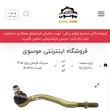
ورود |
ثبت نام
فروشندگان محترم لوازم یدکی" جهت نمایش قیمتهای همکاری حتماباید
ثبت نام کنید سپس باپشتیبانی تماس بگیرید
فروشگاه اینترنتی موسوی
بی
پژو-سمند-
سیبک فرمان پژو 405
ام
دنا-تارا-رانا
راست B.mco
کو