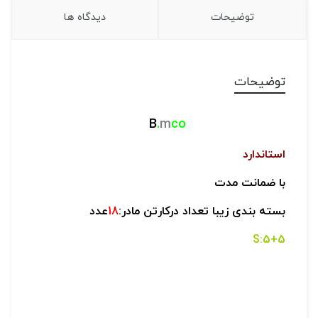
توضیحات
دیدگاه ها
توضیحات
B
.
m
co
استاندارد
با ضمانت مدت
بسته بندی زیبا تعداد درکارتن مادر:
18
عدد
5+5:S