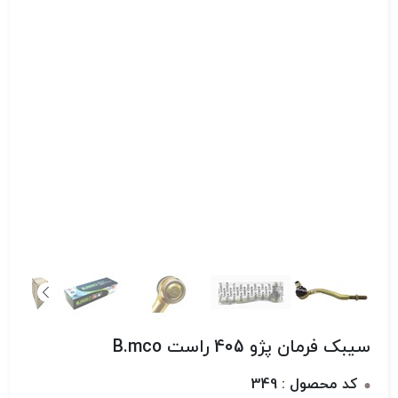
سیبک فرمان پژو 405 راست B.mco
کد محصول : 349