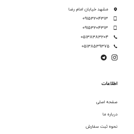
مشهد خیابان امام رضا
09153204313
09153204313
05138383204
05138539375
اطلاعات
صفحه اصلی
درباره ما
نحوه ثبت سفارش