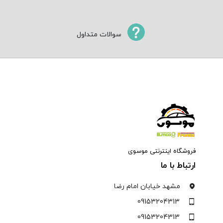
سوالات متداول
فروشگاه اینترنتی موسوی
ارتباط با ما
مشهد خیابان امام رضا
09153204313
09153204313