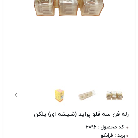
رله فن سه قلو پراید (شیشه ای) یلکن
کد محصول : 4096
برند : فرانکو