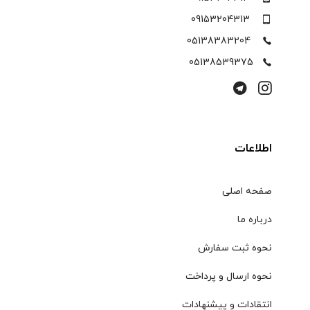
09153204313
05138383204
05138539375
اطلاعات
صفحه اصلی
درباره ما
نحوه ثبت سفارش
نحوه ارسال و پرداخت
انتقادات و پیشنهادات