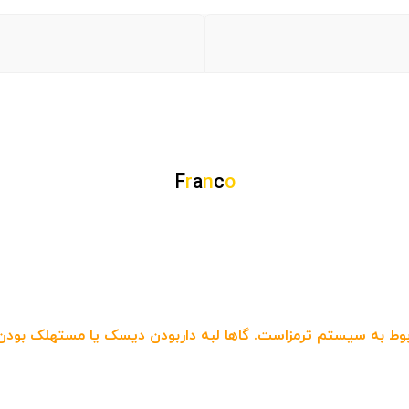
F
r
a
n
c
o
 به سیستم ترمزاست. گاها لبه داربودن دیسک یا مستهلک بودن س