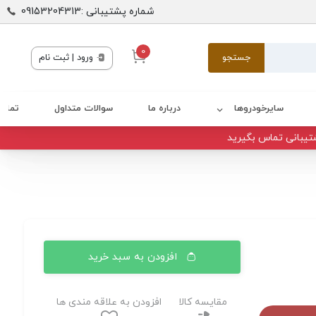
شماره پشتیبانی :09153204313
0
جستجو
ورود | ثبت نام
سایرخودروها
درباره ما
سوالات متداول
تماس 
تیبانی تماس بگیرید
افزودن به سبد خرید
مقایسه کالا
افزودن به علاقه مندی ها