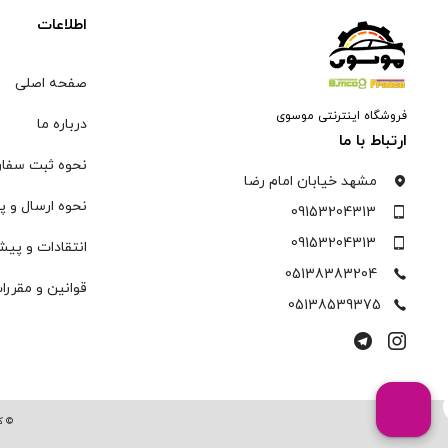
اطلاعات
صفحه اصلی
فروشگاه اینترنتی موسوی
درباره ما
ارتباط با ما
نحوه ثبت سفا
مشهد خیابان امام رضا
نحوه ارسال و پ
09153204313
09153204313
انتقادات و پیش
05138383204
قوانین و مقررا
05138539375
© ک