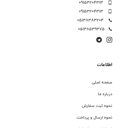
09153204313
09153204313
05138383204
05138539375
اطلاعات
صفحه اصلی
درباره ما
نحوه ثبت سفارش
نحوه ارسال و پرداخت