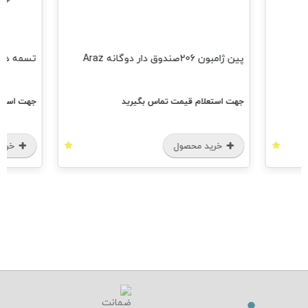
پین ژامبون 206صندوق دار دوگانه Araz
تسمه دینام پژو 206 ت
جهت استعلام قیمت تماس بگیرید
جهت استعل
خرید محصول
خرید