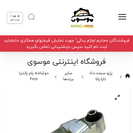
ورود |
ثبت نام
فروشندگان محترم لوازم یدکی" جهت نمایش قیمتهای همکاری حتماباید
ثبت نام کنید سپس باپشتیبانی تماس بگیرید
فروشگاه اینترنتی موسوی
پژو-سمند-دنا-
سایر
دوشاخه رام زانتیا
تارا-رانا
برندها
Frco