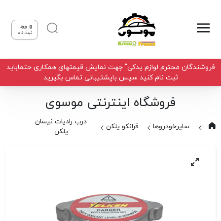
ورود |
ثبت نام
فروشندگان محترم لوازم یدکی" جهت نمایش قیمتهای همکاری حتماباید
ثبت نام کنید سپس باپشتیبانی تماس بگیرید
فروشگاه اینترنتی موسوی
درب رادیات نیسان
سایرخودروها
فرانکو.یلکن
یلکن