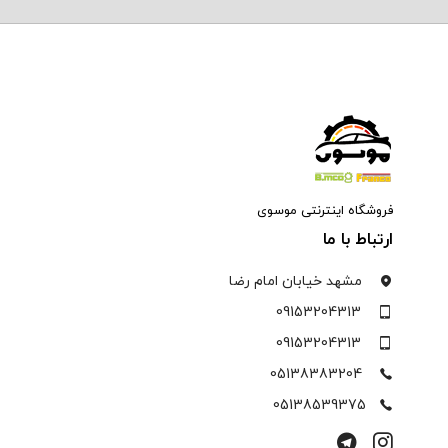
فروشگاه اینترنتی موسوی
ارتباط با ما
مشهد خیابان امام رضا
09153204313
09153204313
05138383204
05138539375