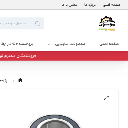
صفحه اصلی
درباره ما
تماس با ما
صفحه اصلی
محصولات سایپایی
پژو-سمند-دنا-تارا-رانا
فروشندگان محترم لوا
پژو-سم