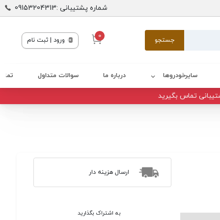
شماره پشتیبانی :09153204313
0
جستجو
ورود | ثبت نام
سایرخودروها
درباره ما
سوالات متداول
تماس 
تیبانی تماس بگیرید
ارسال هزینه دار
به اشتراک بگذارید