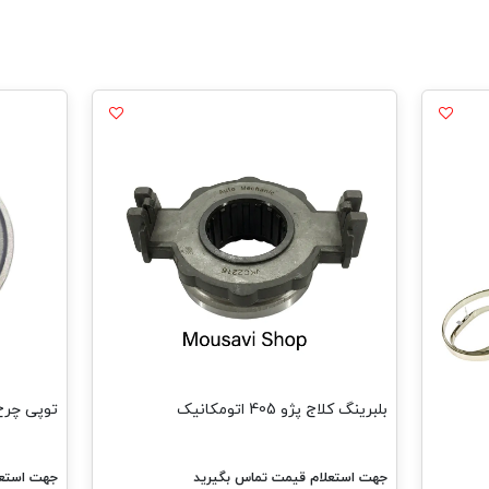
بلبرینگ کلاج پژو 405 اتومکانیک
توپی چرخ عقب پژو
جهت استعلام قیمت تماس بگیرید
جهت استعل