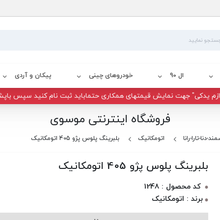
ال 90
خودروهای چینی
پیکان و آردی
زم یدکی" جهت نمایش قیمتهای همکاری حتماباید ثبت نام کنید سپس باپش
فروشگاه اینترنتی موسوی
ند-دنا-تارا-رانا
اتومکانیک
بلبرینگ پلوس پژو 405 اتومکانیک
بلبرینگ پلوس پژو 405 اتومکانیک
کد محصول : 1248
برند : اتومکانیک