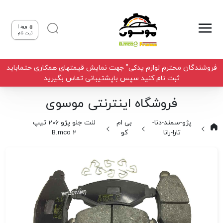
ورود |
ثبت نام
فروشندگان محترم لوازم یدکی" جهت نمایش قیمتهای همکاری حتماباید
ثبت نام کنید سپس باپشتیبانی تماس بگیرید
فروشگاه اینترنتی موسوی
پژو-سمند-دنا-
بی ام
لنت جلو پژو 206 تیپ
تارا-رانا
کو
2 B.mco