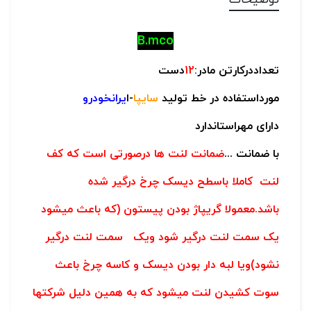
توضیحات
B.mco
تعداددرکارتن مادر:
12
دست
مورداستفاده در خط تولید
سایپا
-ا
یرانخودرو
دارای مهراستاندارد
با ضمانت ...
ضمانت لنت ها درصورتی است که کف
لنت کاملا باسطح دیسک چرخ درگیر شده
باشد.معمولا گریپاژ بودن پیستون (که باعث میشود
یک سمت لنت درگیر شود ویک سمت لنت درگیر
نشود)ویا لبه دار بودن دیسک و کاسه چرخ باعث
سوت کشیدن لنت میشود که به همین دلیل شرکتها