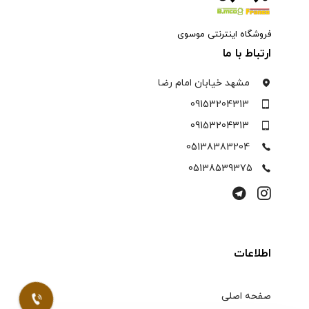
فروشگاه اینترنتی موسوی
ارتباط با ما
مشهد خیابان امام رضا
09153204313
09153204313
05138383204
05138539375
اطلاعات
صفحه اصلی