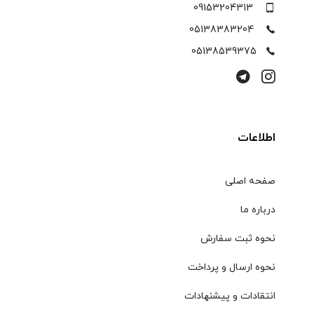
09153204313
05138383204
05138539375
اطلاعات
صفحه اصلی
درباره ما
نحوه ثبت سفارش
نحوه ارسال و پرداخت
انتقادات و پیشنهادات