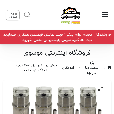
ورود |
ثبت نام
فروشندگان محترم لوازم یدکی" جهت نمایش قیمتهای همکاری حتماباید
ثبت نام کنید سپس باپشتیبانی تماس بگیرید
فروشگاه اینترنتی موسوی
پژو-
بوش پیستون پژو 206 تیپ
سمند-دنا-
اتومکانیک
2 بارینگ اتومکانیک
تارا-رانا