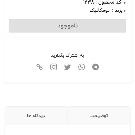
کد محصول : 1438
برند : اتومکانیک
ناموجود
به اشتراک بگذارید
توضیحات
دیدگاه ها