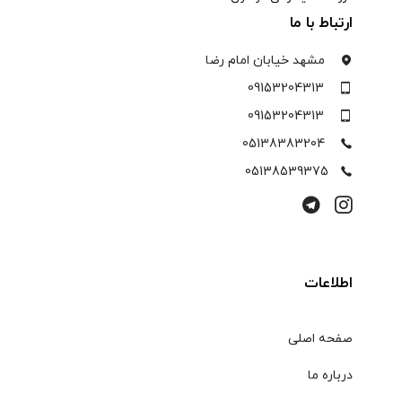
ارتباط با ما
مشهد خیابان امام رضا
09153204313
09153204313
05138383204
05138539375
اطلاعات
صفحه اصلی
درباره ما