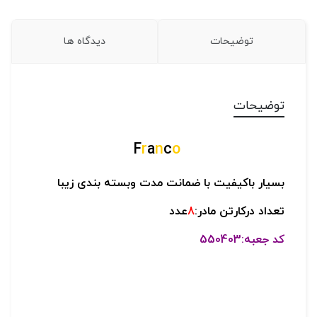
توضیحات
دیدگاه ها
توضیحات
F
r
a
n
c
o
بسیار باکیفیت با ضمانت مدت وبسته بندی زیبا
تعداد درکارتن مادر:
8
عدد
کد جعبه:550403