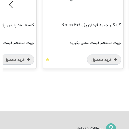
گردگیر جعبه فرمان پژو 206 B.mco
کاسه نمد پلوس پژو 405 کوچک .mco
جهت استعلام قیمت تماس بگیرید
جهت استعلام قیمت تم
خرید محصول
خرید محصول
سوالات متداول