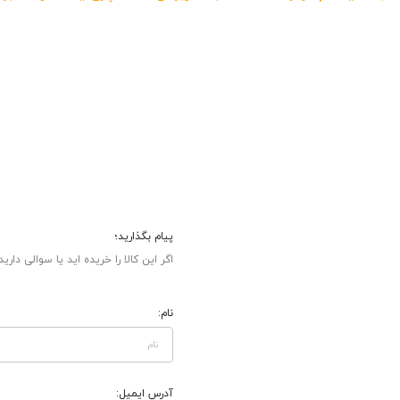
پیام بگذارید؛
اگر این کالا را خریده اید یا سوالی دارید
نام:
آدرس ایمیل: