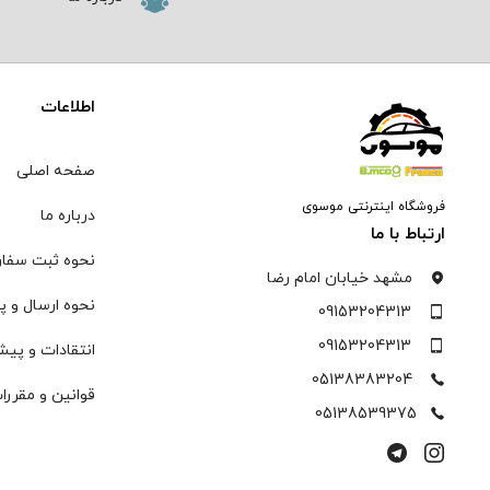
اطلاعات
صفحه اصلی
فروشگاه اینترنتی موسوی
درباره ما
ارتباط با ما
نحوه ثبت سفا
مشهد خیابان امام رضا
نحوه ارسال و پ
09153204313
09153204313
انتقادات و پیش
05138383204
قوانین و مقررا
05138539375