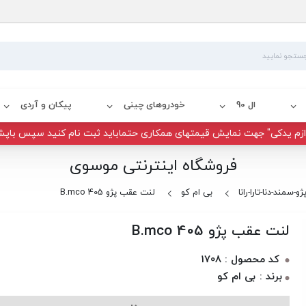
ال 90
خودروهای چینی
پیکان و آردی
زم یدکی" جهت نمایش قیمتهای همکاری حتماباید ثبت نام کنید سپس باپش
فروشگاه اینترنتی موسوی
ژو-سمند-دنا-تارا-رانا
بی ام کو
لنت عقب پژو 405 B.mco
لنت عقب پژو 405 B.mco
کد محصول : 1708
برند : بی ام کو