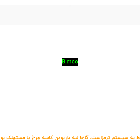
B.mco
به سیستم ترمزاست. گاها لبه داربودن کاسه چرخ یا مستهلک بودن