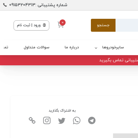
شماره پشتیبانی :09153204313
0
جستجو
ورود | ثبت نام
سایرخودروها
درباره ما
سوالات متداول
تماس 
تیبانی تماس بگیرید
به اشتراک بگذارید