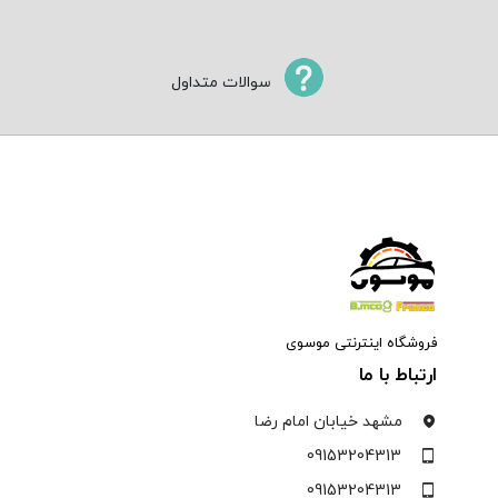
سوالات متداول
فروشگاه اینترنتی موسوی
ارتباط با ما
مشهد خیابان امام رضا
09153204313
09153204313