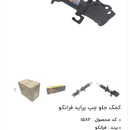
کمک جلو چپ پراید فرانکو
کد محصول : 1582
برند : فرانکو