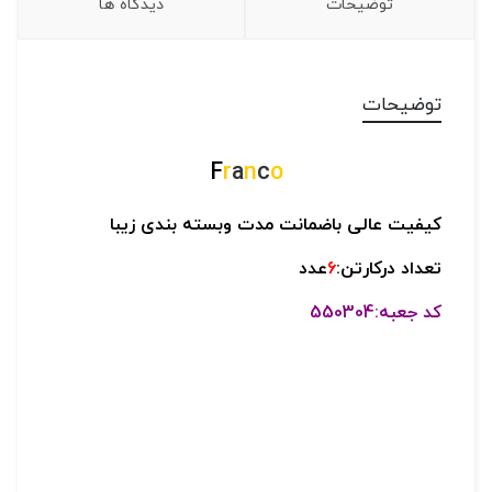
توضیحات
دیدگاه ها
توضیحات
F
r
a
n
c
o
کیفیت عالی باضمانت مدت وبسته بندی زیبا
تعداد درکارتن:
6
عدد
کد جعبه:550304