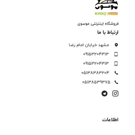
فروشگاه اینترنتی موسوی
ارتباط با ما
مشهد خیابان امام رضا
09153204313
09153204313
05138383204
05138539375
اطلاعات