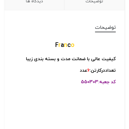
توضیحات
دیدگاه ها
توضیحات
F
r
a
n
c
o
کیفیت عالی با
ضمانت مدت و بسته بندی زیبا
تعداددرکارتن:
6
عدد
کد جعبه:550303