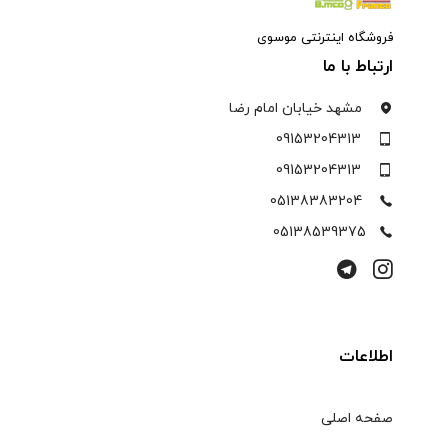
فروشگاه اینترنتی موسوی
ارتباط با ما
مشهد خیابان امام رضا
09153204313
09153204313
05138383204
05138539375
اطلاعات
صفحه اصلی