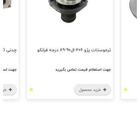
ترموستات پژو 206-ال90-89 درجه فرانکو
چدنی اگزوز پژو 06
جهت استعلام قیمت تماس بگیرید
جهت استعل
خرید محصول
خرید