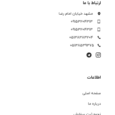
ارتباط با ما
مشهد خیابان امام رضا
09153204313
09153204313
05138383204
05138539375
اطلاعات
صفحه اصلی
درباره ما
نحوه ثبت سفارش