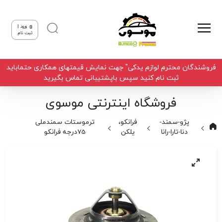
ورود |
ثبت نام
فروشندگان محترم لوازم یدکی" جهت نمایش قیمتهای همکاری حتماباید
ثبت نام کنید سپس باپشتیبانی تماس بگیرید
فروشگاه اینترنتی موسوی
پژو-سمند-
فرانکو،
ترموستات سمندملی
دنا-تارا-رانا
یلکن
75درجه فرانکو