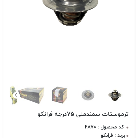
ترموستات سمندملی 75درجه فرانکو
کد محصول : 2870
برند : فرانکو