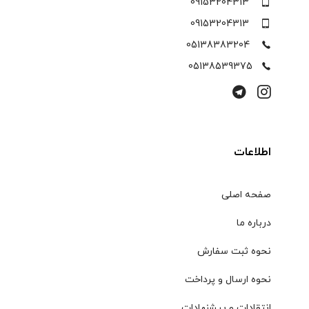
09153204313
09153204313
05138383204
05138539375
اطلاعات
صفحه اصلی
درباره ما
نحوه ثبت سفارش
نحوه ارسال و پرداخت
انتقادات و پیشنهادات