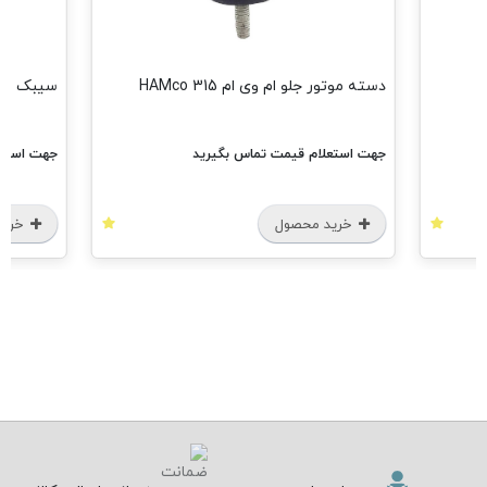
دسته موتور جلو ام وی ام 315 HAMco
سیبک فرمان ا
جهت استعلام قیمت تماس بگیرید
جهت استعل
خرید محصول
خرید