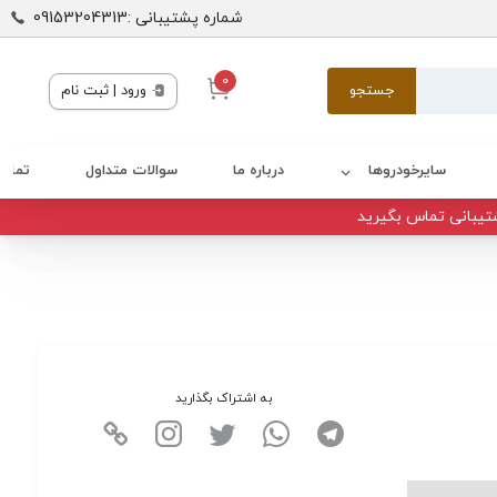
شماره پشتیبانی :09153204313
0
جستجو
ورود | ثبت نام
سایرخودروها
درباره ما
سوالات متداول
تماس 
تیبانی تماس بگیرید
به اشتراک بگذارید