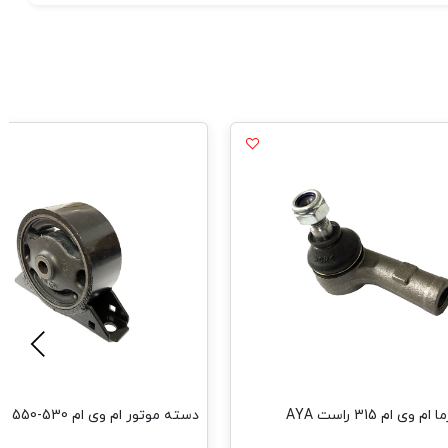
ی ام 315 راست AYA
دسته موتور ام وی ام 530-550 جلو HAMco