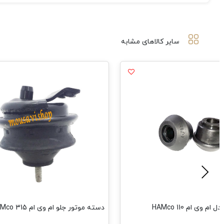
سایر کالاهای مشابه
م وی ام 110 HAMco
دسته موتور جلو ام وی ام 315 HAMco