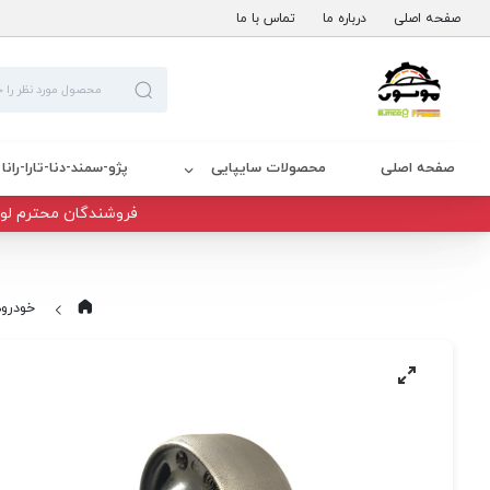
صفحه اصلی
درباره ما
تماس با ما
صفحه اصلی
محصولات سایپایی
پژو-سمند-دنا-تارا-رانا
فروشندگان محترم لوا
خودرو