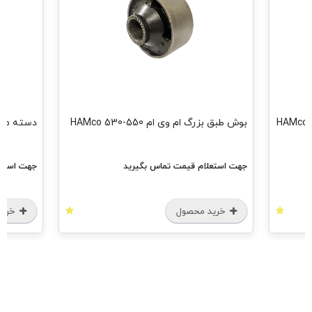
بوش طبق بزرگ ام وی ام 550-530 HAMco
دسته موتور ج
جهت استعلام قیمت تماس بگیرید
جهت استعل
خرید محصول
خرید