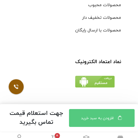
محصولات محبوب
محصولات تخفیف دار
محصولات با ارسال رایگان
نماد اعتماد الکترونیک
جهت استعلام قیمت
© کلیه حقوق مادی و معنوی محتویات سایت فروشگاه اینترنتی
افزودن به سبد خرید
تماس بگیرید
موسوی محفوظ است |
طراحی شده توسط ایلیاسیستم