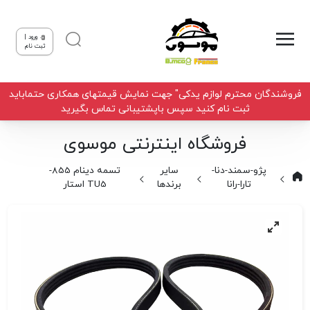
ورود |
ثبت نام
فروشندگان محترم لوازم یدکی" جهت نمایش قیمتهای همکاری حتماباید
ثبت نام کنید سپس باپشتیبانی تماس بگیرید
فروشگاه اینترنتی موسوی
پژو-سمند-دنا-
سایر
تسمه دینام 855-
تارا-رانا
برندها
TU5 استار