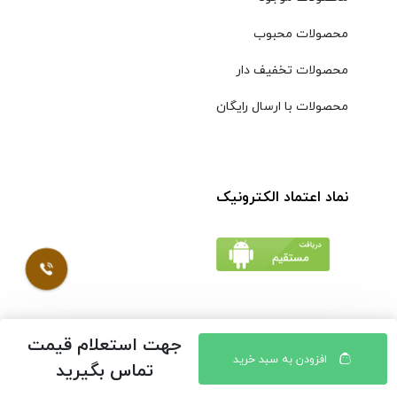
محصولات محبوب
محصولات تخفیف دار
محصولات با ارسال رایگان
نماد اعتماد الکترونیک
جهت استعلام قیمت
© کلیه حقوق مادی و معنوی محتویات سایت فروشگاه اینترنتی
افزودن به سبد خرید
تماس بگیرید
موسوی محفوظ است |
طراحی شده توسط ایلیاسیستم