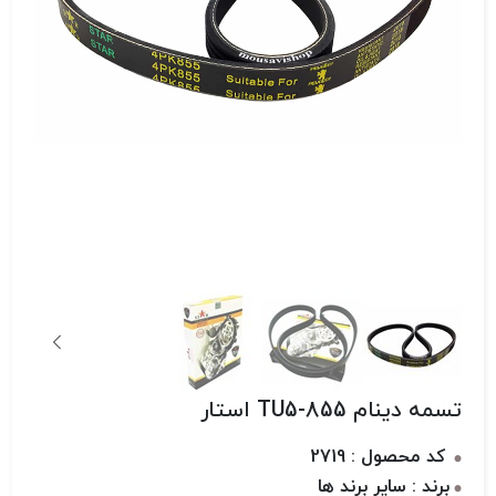
تسمه دینام 855-TU5 استار
کد محصول : 2719
برند : سایر برند ها