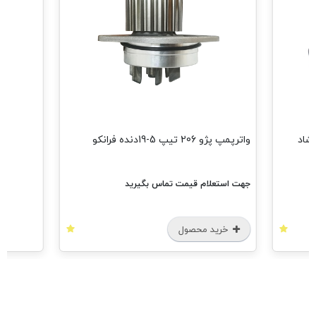
مش
رگشاد
واترپمپ پژو 206 تیپ 5-19دنده فرانکو
جهت استعلام قیمت تماس بگیرید
خرید محصول