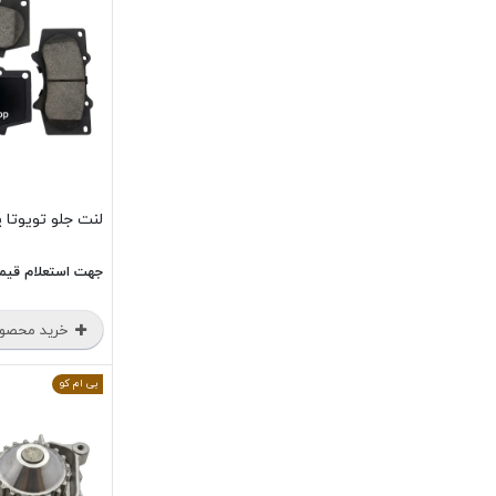
لنت جلو تویوتا پر
جهت استعلام قیم
خرید محصو
بی ام کو