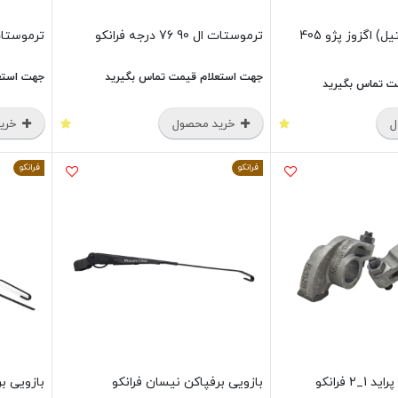
واشر گلویه (استیل) اگزوز پژو 405
ترموستات ال 90 76 درجه فرانکو
ترموستات وانت 
جهت استعلام قیمت تماس بگیرید
جهت استع
ت تماس بگیرید
ل
خرید محصول
خرید
فرانکو
فرانکو
 فرانکو
بازویی برفپاکن نیسان فرانکو
بازویی ب