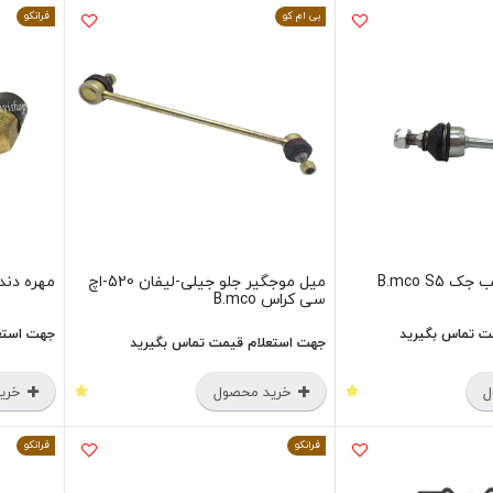
بی ام کو
فرانکو
B.mco S5
میل موجگیر جلو جیلی-لیفان 520-اچ
مهره دنده
سی کراس B.mco
ت تماس بگیرید
جهت استع
جهت استعلام قیمت تماس بگیرید
ل
خرید محصول
خرید
فرانکو
فرانکو