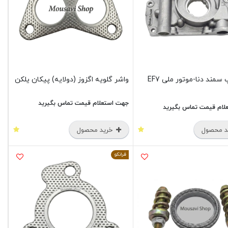
اویل پمپ سمند دنا-موتور ملی EF7
واشر گلویه اگزوز (دولایه) پیکان یلکن
جهت استعلام قیمت تماس بگیرید
لام قیمت تماس بگیرید
 محصول
خرید محصول
فرانکو