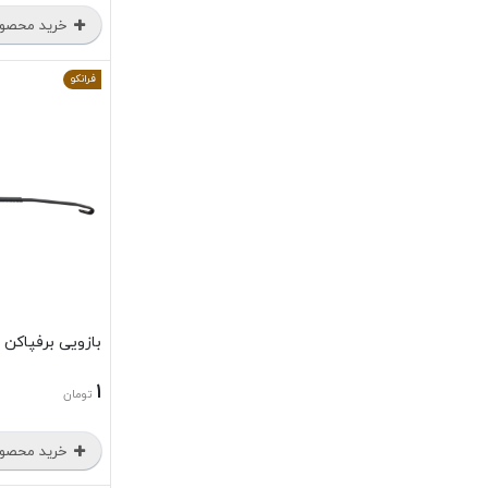
خرید محصو
فرانکو
بازویی برفپاکن پ
1
تومان
خرید محصو