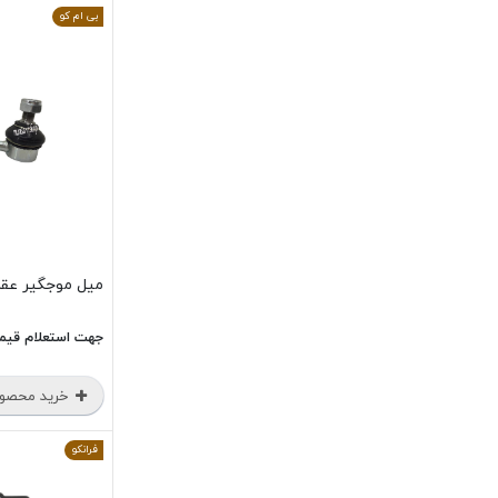
بی ام کو
میل موجگیر عقب جک 
جهت استعلام قیم
خرید محصو
فرانکو