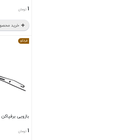
1
تومان
خرید محصو
فرانکو
بازویی برفپاکن راست پ
1
تومان