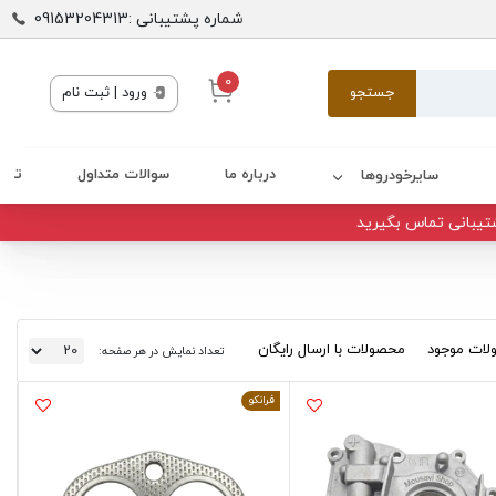
شماره پشتیبانی :09153204313
0
جستجو
ورود | ثبت نام
درباره ما
سوالات متداول
تماس
سایرخودروها
تیبانی تماس بگیرید
ات موجود
محصولات با ارسال رایگان
تعداد نمایش در هر صفحه:
فرانکو