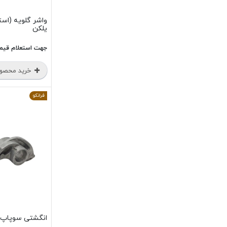
یلکن
جهت استعلام قیم
خرید محصو
فرانکو
انگشتی سوپاپ پراید 1_2