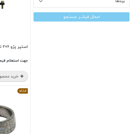
برندها
اعمال فیلتــر جستجو
استپر پژو 206 تیپ 3 فرانکو
جهت استعلام قیم
خرید محصو
فرانکو