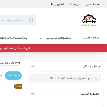
صفحه اصلی
درباره ما
تماس با ما
صفحه اصلی
محصولات سایپایی
پژو-سمند-دنا-تارا-رانا
فروشندگان محترم لوا
1469 کالا یافت شد
جستجو متنی
همه موارد
جد
فرانکو
محدوده قیمت