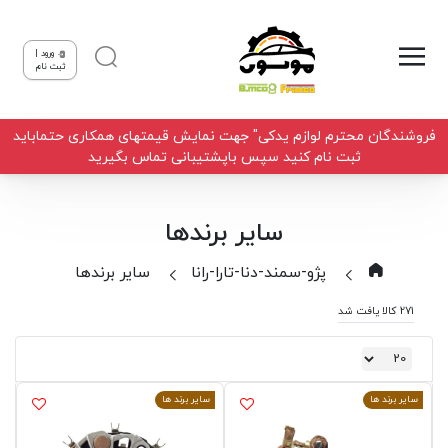
ورود |
ثبت نام
فروشندگان محترم لوازم یدکی" جهت نمایش قیمتهای همکاری حتماباید
ثبت نام کنید سپس باپشتیبانی تماس بگیرید
سایر برندها
پژو-سمند-دنا-تارا-رانا
سایر برندها
271 کالا یافت شد
سایر برند ها
سایر برند ها