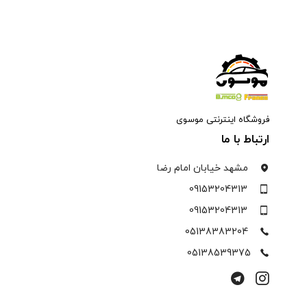
فروشگاه اینترنتی موسوی
ارتباط با ما
مشهد خیابان امام رضا
09153204313
09153204313
05138383204
05138539375