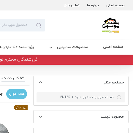
صفحه اصلی
درباره ما
تماس با ما
صفحه اصلی
محصولات سایپایی
پژو-سمند-دنا-تارا-رانا
فروشندگان محترم لوا
531 کالا یافت شد
جستجو متنی
همه موارد
جد
بی ام کو
محدوده قیمت