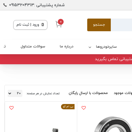
شماره پشتیبانی :09153204313
0
جستجو
ورود | ثبت نام
درباره ما
سوالات متداول
تماس
سایرخودروها
تیبانی تماس بگیرید
ات موجود
محصولات با ارسال رایگان
تعداد نمایش در هر صفحه:
بی ام کو