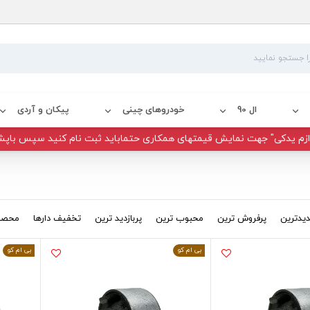
ال 90
خودروهای چینی
پیکان و آردی
زم یدکی" جهت نمایش قیمتهای همکاری حتماباید ثبت نام کنید سپس باپش
یدترین
پرفروش ترین
محبوب ترین
پربازدید ترین
تخفیف دارها
محصول
بی ام کو
بی ام کو