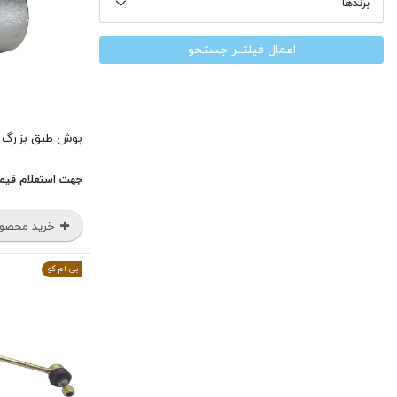
برندها
اعمال فیلتــر جستجو
بوش طبق بزرگ لیفان 0
جهت استعلام قیم
خرید محصو
بی ام کو