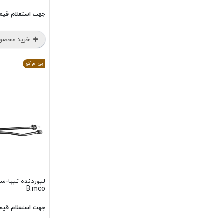
جهت استعلام قیم
خرید محصو
بی ام کو
لیوردنده تیبا-س
B.mco
جهت استعلام قیم