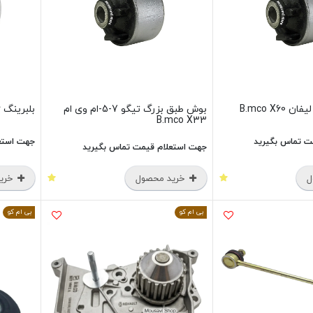
B.mco X6
بوش طبق بزرگ تیگو 7-5-ام وی ام
بلبرینگ 6006 پلوس پژو 405 B.mco
B.mco X33
ت تماس بگیرید
جهت استع
جهت استعلام قیمت تماس بگیرید
ل
خرید محصول
خرید
بی ام کو
بی ام کو