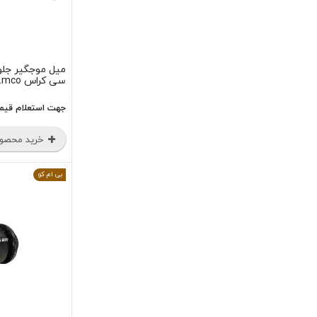
سی کراس B.mco
جهت استعلام قیم
خرید محصو
بی ام کو