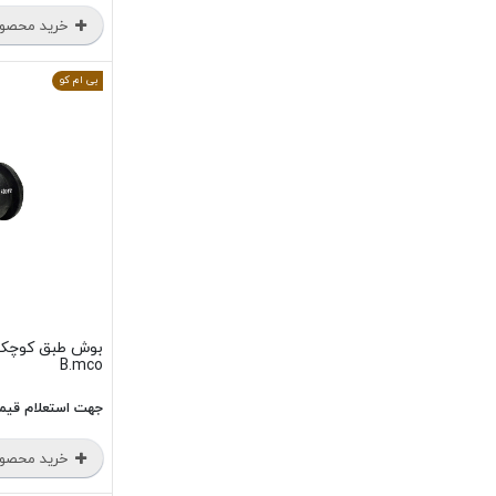
خرید محصو
بی ام کو
B.mco
جهت استعلام قیم
خرید محصو