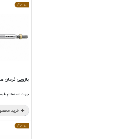
بی ام کو
بازویی فرمان هایما  S7
جهت استعلام قیم
خرید محصو
بی ام کو