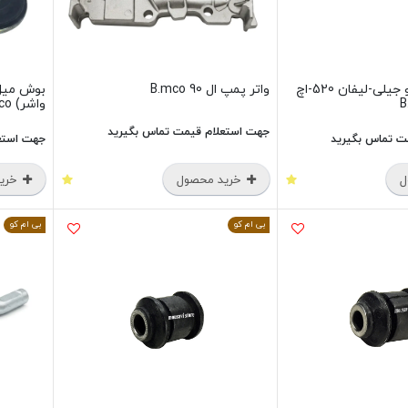
میل موجگیر جلو جیلی-لیفان 520-اچ
واتر پمپ ال 90 B.mco
بوش میل ت
واشر) B.mco
جهت استعلام قیمت تماس بگیرید
ت تماس بگیرید
جهت استع
ل
خرید محصول
خرید
بی ام کو
بی ام کو