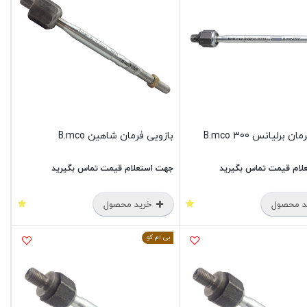
 برلیانس B.mco 300
بازویی فرمان شاهین B.mco
لام قیمت تماس بگیرید
جهت استعلام قیمت تماس بگیرید
 محصول
خرید محصول
بی ام کو